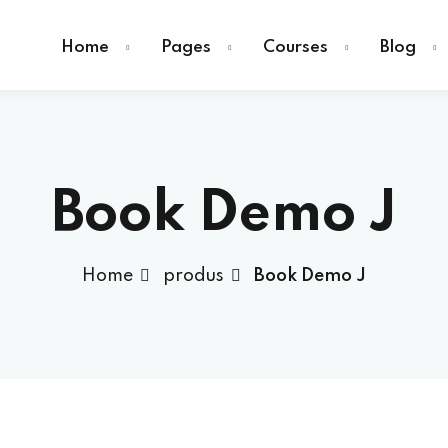
Home
Pages
Courses
Blog
Book Demo J
Sign in
Home
produs
Book Demo J