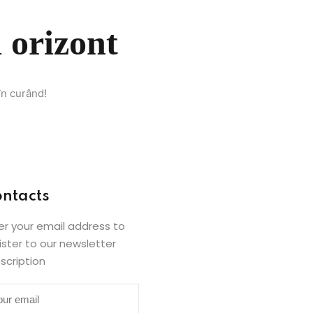
 orizont
în curând!
ntacts
er your email address to
ister to our newsletter
scription