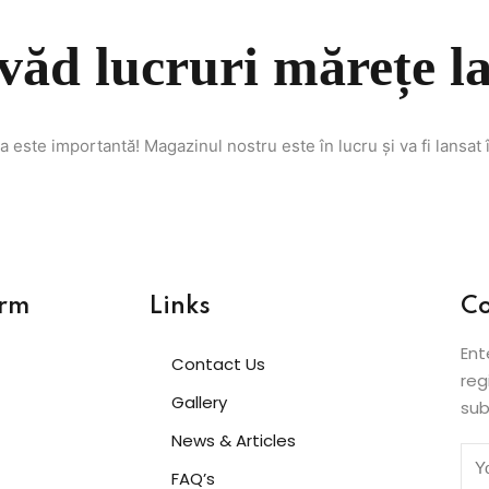
Lost your password?
Remember me
evăd lucruri mărețe la
a este importantă! Magazinul nostru este în lucru și va fi lansat 
Sign up
Already have an account?
Sign in
orm
Links
Co
Ent
Contact Us
reg
Gallery
sub
News & Articles
FAQ’s