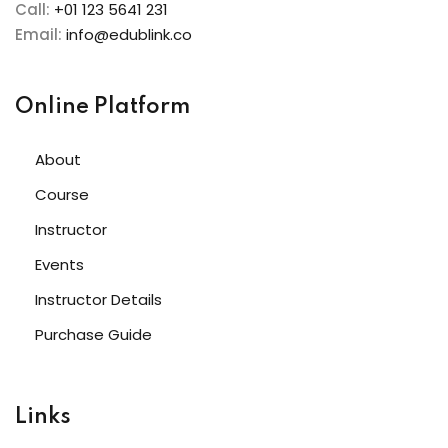
Call:
+01 123 5641 231
NEW
Email:
info@edublink.co
h
NEW
HOT
eting
NEW
HOT
Online Platform
About
Course
Instructor
Events
Instructor Details
Purchase Guide
Links