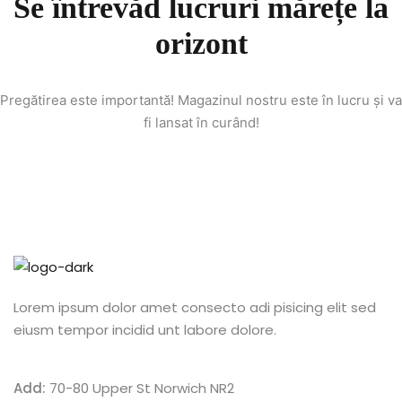
Se întrevăd lucruri mărețe la
n
orizont
cademy
ing
Pregătirea este importantă! Magazinul nostru este în lucru și va
fi lansat în curând!
ch
g
NEW
Lorem ipsum dolor amet consecto adi pisicing elit sed
eiusm tempor incidid unt labore dolore.
ing
NEW
g
NEW
Add:
70-80 Upper St Norwich NR2