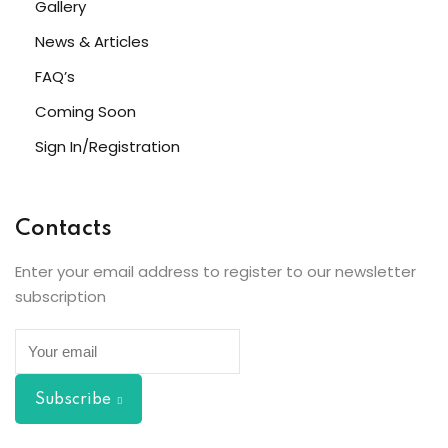
Gallery
News & Articles
FAQ’s
Coming Soon
etails
Sign In/Registration
Contacts
s
Enter your email address to register to our newsletter
subscription
ils
Subscribe