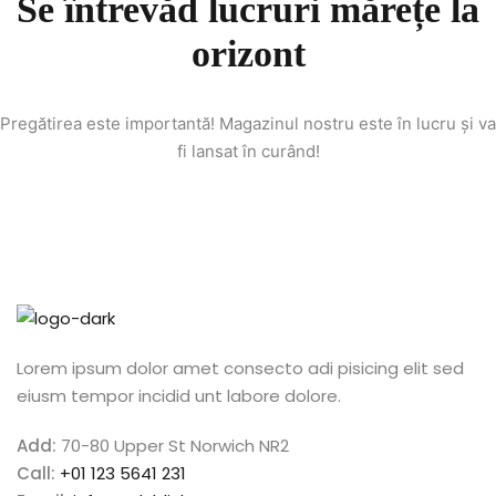
Se întrevăd lucruri mărețe la
n
orizont
cademy
ing
Pregătirea este importantă! Magazinul nostru este în lucru și va
fi lansat în curând!
ch
g
Lorem ipsum dolor amet consecto adi pisicing elit sed
NEW
eiusm tempor incidid unt labore dolore.
ing
NEW
Add:
70-80 Upper St Norwich NR2
g
NEW
Call:
+01 123 5641 231