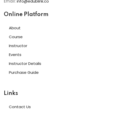
Email:
info@edublink.co
NEW
h
Online Platform
NEW
HOT
eting
NEW
HOT
About
Course
Instructor
Events
Instructor Details
Purchase Guide
Links
Contact Us